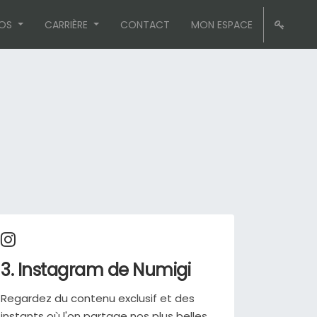
OS
CARRIÈRE
CONTACT
MON ESPACE
3. Instagram de Numigi
Regardez du contenu exclusif et des
instants où l'on partage nos plus belles