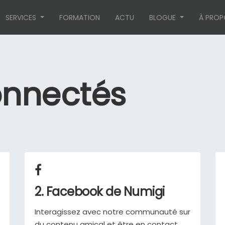
SERVICES
FORMATION
ACTU
BLOGUE
À PROP
onnectés
2. Facebook de Numigi
Interagissez avec notre communauté sur
du contenu amical et être en contact