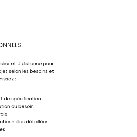
ONNELS
telier et à distance pour 
jet selon les besoins et 
nissez :
et de spécification
ation du besoin
rale
tionnelles détaillées
les